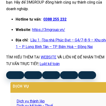
bạn. Hãy để 3MGROUP đồng hành cùng sự thành công của
doanh nghiệp.
Hotline tư vấn:
0388 255 232
Website:
https://3mgroup.vn/
Địa chỉ:
Lầu 1 -Tòa nhà Phúc Đạt – G4/7-8-9 – Khu ph
1 – P. Long Bình Tân – TP. Biên Hoà – Đồng Nai
TÌM HIỂU THÊM TẠI
WEBSITE
VÀ LIÊN HỆ ĐỂ NHẬN THÊM
TƯ VẤN TRỰC TIẾP,
Luật kế toán
DỊCH VỤ
Dịch vụ thành lập
Dịch vụ kế toán - Thuế