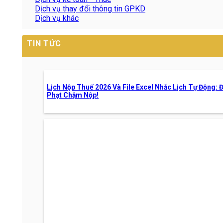
Dịch vụ thay đổi thông tin GPKD
Dịch vụ khác
TIN TỨC
Lịch Nộp Thuế 2026 Và File Excel Nhắc Lịch Tự Động: 
Phạt Chậm Nộp!