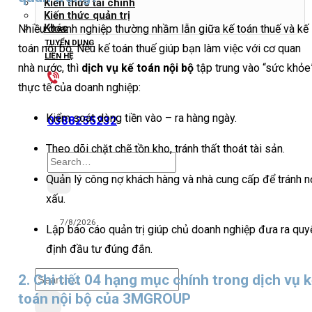
Kiến thức tài chính
Kiến thức quản trị
Khác
Nhiều doanh nghiệp thường nhầm lẫn giữa kế toán thuế và kế
TUYỂN DỤNG
toán nội bộ. Nếu kế toán thuế giúp bạn làm việc với cơ quan
LIÊN HỆ
nhà nước, thì
dịch vụ kế toán nội bộ
tập trung vào “sức khỏe
thực tế của doanh nghiệp:
Kiểm soát dòng tiền vào – ra hàng ngày.
0388255232
Theo dõi chặt chẽ tồn kho, tránh thất thoát tài sản.
Search
for:
Quản lý công nợ khách hàng và nhà cung cấp để tránh n
xấu.
7/8/2026
Lập báo cáo quản trị giúp chủ doanh nghiệp đưa ra quy
định đầu tư đúng đắn.
Search
2. Chi tiết 04 hạng mục chính trong dịch vụ 
for:
toán nội bộ của 3MGROUP