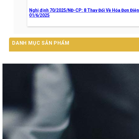
Nghị định 70/2025/NĐ-CP: 8 Thay Đổi Về Hóa Đơn Điệ
01/6/2025
DANH MỤC SẢN PHẨM