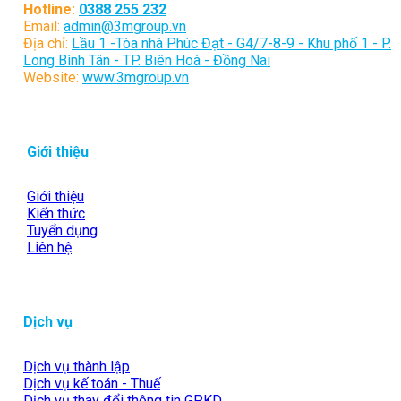
Hotline:
0388 255 232
Email:
admin@3mgroup.vn
Địa chỉ:
Lầu 1 -Tòa nhà Phúc Đạt - G4/7-8-9 - Khu phố 1 - P.
Long Bình Tân - TP. Biên Hoà - Đồng Nai
Website:
www.3mgroup.vn
Giới thiệu
Giới thiệu
Kiến thức
Tuyển dụng
Liên hệ
Dịch vụ
Dịch vụ thành lập
Dịch vụ kế toán - Thuế
Dịch vụ thay đổi thông tin GPKD