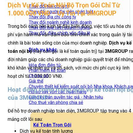
Dịch Vụ Kế Toán Nội Bộ Trọn Gói Chỉ Từ
Thay đổi tên công ty
Thay đổi người đại diện pháp luật
1.000.000 VNĐ – Uy Tín Tại 3MGROUP
Thay đổi địa chỉ công ty
Thay đổi ngành nghề kinh doanh
Trong bối cảnh nền kinh tế đầy biến động,
việc tối ưu hóa chi
Thay đổi loại hình doanh nghiệp
Thay đổi, điều chỉnh vốn điều lệ
phí vận hành mà vẫn đảm bảo tính chính xác trong quản lý tài
chính là bài toán sống còn của mọi doanh nghiệp.
Dịch vụ kế
Dịch vụ khác
toán nội bộ
(hay còn gọi là kế toán quản trị) tại
3MGROUP
ra
đời nhằm giúp các chủ doanh nghiệp giải quyết triệt để nhữn
Hóa đơn điện tử
khó khăn về nhân sự và sổ sách,
với mức chi phí cực kỳ linh
Phần mềm kế toán
Chữ ký số
hoạt chỉ từ 1.
000.
000 VNĐ.
Giải thể
Chuyên thiết kế kiểm soát nội bộ Nha khoa, Khách sạ
Hoạt động chính trong dịch vụ kế toán nội b
Hồ sơ vay vốn các ngân hàng
của 3MGROUP
Đăng ký bản quyền tác giả - Nhãn hiệu
Cho thuê văn phòng chia sẻ
Để hỗ trợ doanh nghiệp toàn diện, 3MGROUP tập trung vào 4
mảng cốt lõi sau:
Kế Toán Trọn Gói
Dịch vụ kế toán tính lương