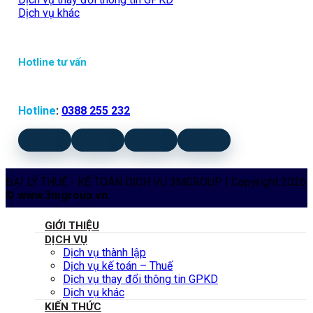
Dịch vụ khác
Hotline tư vấn
Hotline
:
0388 255 232
ĐẠI LÝ THUẾ - KẾ TOÁN DỊCH VỤ 3MGROUP | Copyright 2026
©
www.3mgroup.vn
GIỚI THIỆU
DỊCH VỤ
Dịch vụ thành lập
Dịch vụ kế toán – Thuế
Dịch vụ thay đổi thông tin GPKD
Dịch vụ khác
KIẾN THỨC