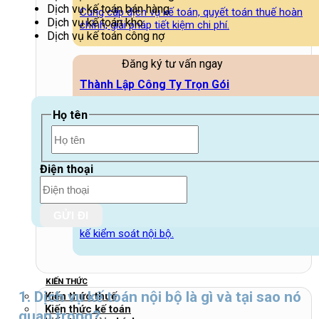
Dịch vụ kế toán bán hàng
Cung cấp dịch vụ kế toán, quyết toán thuế hoàn
Dịch vụ kế toán kho
chỉnh, giải pháp tiết kiệm chi phí.
Dịch vụ kế toán công nợ
Đăng ký tư vấn ngay
Thành Lập Công Ty Trọn Gói
Họ tên
Đảm nhận mọi thủ tục từ đăng ký đến cấp phép,
giúp bạn khởi nghiệp thuận lợi.
First
Điện thoại
Chữ ký số và Hóa đơn điện tử
Cung cấp dịch vụ chữ ký số, hóa đơn điện tử, thiết
kế kiểm soát nội bộ.
KIẾN THỨC
1. Dịch vụ kế toán nội bộ là gì và tại sao nó
Kiến thức thuế
Kiến thức kế toán
quan trọng?