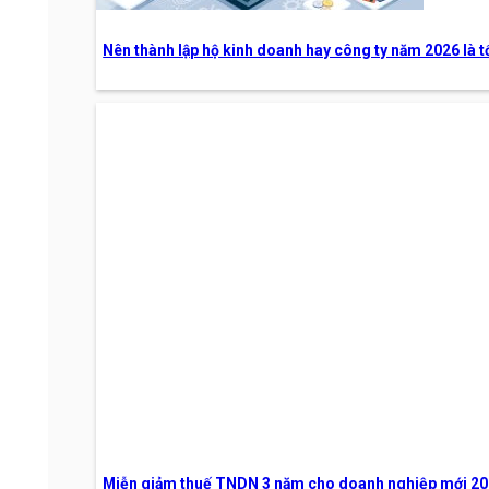
Thay đổi tên công ty
Thay đổi người đại diện pháp luật
Nên thành lập hộ kinh doanh hay công ty năm 2026 là t
Thay đổi địa chỉ công ty
Thay đổi ngành nghề kinh doanh
Thay đổi loại hình doanh nghiệp
Thay đổi, điều chỉnh vốn điều lệ
Dịch vụ khác
Hóa đơn điện tử
Phần mềm kế toán
Chữ ký số
Giải thể
Chuyên thiết kế kiểm soát nội bộ Nha khoa, Khách sạ
Hồ sơ vay vốn các ngân hàng
Đăng ký bản quyền tác giả - Nhãn hiệu
Cho thuê văn phòng chia sẻ
Kế Toán Trọn Gói
Miễn giảm thuế TNDN 3 năm cho doanh nghiệp mới 202