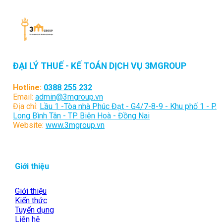
ĐẠI LÝ THUẾ - KẾ TOÁN DỊCH VỤ 3MGROUP
Hotline:
0388 255 232
Email:
admin@3mgroup.vn
Địa chỉ:
Lầu 1 -Tòa nhà Phúc Đạt - G4/7-8-9 - Khu phố 1 - P.
Long Bình Tân - TP. Biên Hoà - Đồng Nai
Website:
www.3mgroup.vn
Giới thiệu
Giới thiệu
Kiến thức
Tuyển dụng
Liên hệ