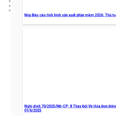
Kiến thức tài chính
Kiến thức quản trị
Khác
Nộp Báo cáo tình hình sản xuất phần mềm 2026: Thủ tụ
TUYỂN DỤNG
LIÊN HỆ
0388255232
Search
for:
6/8/2026
Search
Nghị định 70/2025/NĐ-CP: 8 Thay Đổi Về Hóa Đơn Điệ
for:
01/6/2025