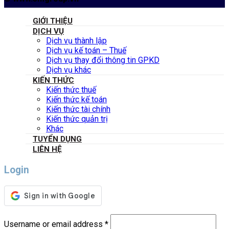
GIỚI THIỆU
DỊCH VỤ
Dịch vụ thành lập
Dịch vụ kế toán – Thuế
Dịch vụ thay đổi thông tin GPKD
Dịch vụ khác
KIẾN THỨC
Kiến thức thuế
Kiến thức kế toán
Kiến thức tài chính
Kiến thức quản trị
Khác
TUYỂN DỤNG
LIÊN HỆ
Login
Username or email address
*