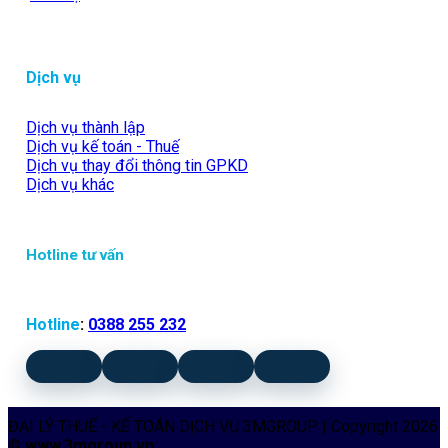
Dịch vụ
Dịch vụ thành lập
Dịch vụ kế toán - Thuế
Dịch vụ thay đổi thông tin GPKD
Dịch vụ khác
Hotline tư vấn
Hotline
:
0388 255 232
ĐẠI LÝ THUẾ - KẾ TOÁN DỊCH VỤ 3MGROUP | Copyright 2026
©
www.3mgroup.vn