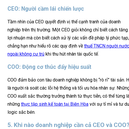
CEO: Người cầm lái chiến lược
Tầm nhìn của CEO quyết định vị thế cạnh tranh của doanh
nghiệp trên thị trường. Một CEO giỏi không chỉ biết cách tăng
lợi nhuận mà còn biết cách xử lý các vấn đề pháp lý phức tạp,
chẳng hạn như hiểu rõ các quy định về
thuế TNCN người nướ
ngoài không cư trú
khi thu hút nhân tài quốc tế.
COO: Động cơ thúc đẩy hiệu suất
COO đảm bảo con tàu doanh nghiệp không bị “rò rỉ” tài sản. 
là người rà soát các lỗi hệ thống và tối ưu hóa nhân sự. Nhữn
COO xuất sắc thường trưởng thành từ thực tiễn, có thể từng l
những
thực tập sinh kế toán tại Biên Hòa
với sự tỉ mỉ và tư d
logic sắc bén.
5. Khi nào doanh nghiệp cần cả CEO và COO