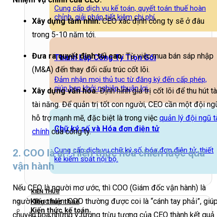
Cung cấp dịch vụ kế toán, quyết toán thuế hoàn
chỉnh, giải pháp tiết kiệm chi phí.
Xây dựng tầm nhìn:
CEO xác định công ty sẽ ở đâu
trong 5-10 năm tới.
Đưa ra quyết định tối cao:
Từ việc mua bán sáp nhập
Thành Lập Công Ty Trọn Gói
(M&A) đến thay đổi cấu trúc cốt lõi.
Đảm nhận mọi thủ tục từ đăng ký đến cấp phép,
giúp bạn khởi nghiệp thuận lợi.
Xây dựng văn hóa:
Định hình giá trị cốt lõi để thu hút tà
tài năng. Để quản trị tốt con người, CEO cần một đội ng
hỗ trợ mạnh mẽ, đặc biệt là trong việc
quản lý đội ngũ t
Chữ ký số và Hóa đơn điện tử
chính
của công ty.
Cung cấp dịch vụ chữ ký số, hóa đơn điện tử, thiết
2. COO là ai? Hiện thực hóa chiến lược qua
kế kiểm soát nội bộ.
vận hành
Nếu CEO là người mơ ước, thì COO (Giám đốc vận hành) là
KIẾN THỨC
người thực hiện. COO thường được coi là “cánh tay phải”, giú
Kiến thức thuế
Kiến thức kế toán
chuyển hóa những ý tưởng trừu tượng của CEO thành kết quả