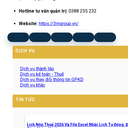
Hotline tư vấn quản trị:
0388 255 232
Website:
https://3mgroup.vn/
DỊCH VỤ
Dịch vụ thành lập
Dịch vụ kế toán - Thuế
Dịch vụ thay đổi thông tin GPKD
Dịch vụ khác
TIN TỨC
Lịch Nộp Thuế 2026 Và File Excel Nhắc Lịch Tự Động: 