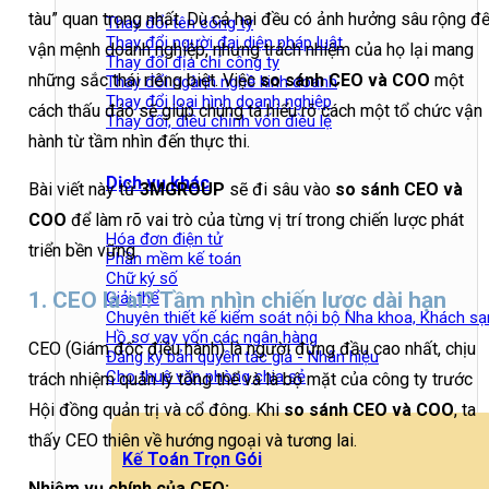
tàu” quan trọng nhất. Dù cả hai đều có ảnh hưởng sâu rộng đ
Thay đổi tên công ty
Thay đổi người đại diện pháp luật
vận mệnh doanh nghiệp, nhưng trách nhiệm của họ lại mang
Thay đổi địa chỉ công ty
những sắc thái riêng biệt. Việc
so sánh CEO và COO
một
Thay đổi ngành nghề kinh doanh
Thay đổi loại hình doanh nghiệp
cách thấu đáo sẽ giúp chúng ta hiểu rõ cách một tổ chức vận
Thay đổi, điều chỉnh vốn điều lệ
hành từ tầm nhìn đến thực thi.
Dịch vụ khác
Bài viết này từ
3MGROUP
sẽ đi sâu vào
so sánh CEO và
COO
để làm rõ vai trò của từng vị trí trong chiến lược phát
Hóa đơn điện tử
triển bền vững.
Phần mềm kế toán
Chữ ký số
1. CEO là ai? Tầm nhìn chiến lược dài hạn
Giải thể
Chuyên thiết kế kiểm soát nội bộ Nha khoa, Khách sạ
Hồ sơ vay vốn các ngân hàng
CEO (Giám đốc điều hành) là người đứng đầu cao nhất, chịu
Đăng ký bản quyền tác giả - Nhãn hiệu
Cho thuê văn phòng chia sẻ
trách nhiệm quản lý tổng thể và là bộ mặt của công ty trước
Hội đồng quản trị và cổ đông. Khi
so sánh CEO và COO
, ta
thấy CEO thiên về hướng ngoại và tương lai.
Kế Toán Trọn Gói
Nhiệm vụ chính của CEO: