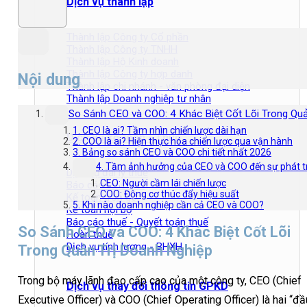
Dịch vụ thành lập
Thành lập Công ty Cổ phần
Thành lập Công ty TNHH
Thành lập Hộ Kinh doanh
Thành lập Công ty hợp danh
Nội dung
Thành lập chi nhánh - văn phòng đại diện
Thành lập Doanh nghiệp tư nhân
So Sánh CEO và COO: 4 Khác Biệt Cốt Lõi Trong Qu
1. CEO là ai? Tầm nhìn chiến lược dài hạn
Dịch vụ kế toán - Thuế
2. COO là ai? Hiện thực hóa chiến lược qua vận hành
3. Bảng so sánh CEO và COO chi tiết nhất 2026
4. Tầm ảnh hưởng của CEO và COO đến sự phát t
Dịch vụ đại lý thuế
CEO: Người cầm lái chiến lược
Báo cáo tài chính
COO: Động cơ thúc đẩy hiệu suất
Kế toán trọn gói
5. Khi nào doanh nghiệp cần cả CEO và COO?
Kế toán nội bộ
Báo cáo thuế - Quyết toán thuế
So Sánh CEO và COO: 4 Khác Biệt Cốt Lõi
Hoàn thuế
Dịch vụ tính lương - BHXH
Trong Quản Trị Doanh Nghiệp
Trong bộ máy lãnh đạo cấp cao của một công ty, CEO (Chief
Dịch vụ thay đổi thông tin GPKD
Executive Officer) và COO (Chief Operating Officer) là hai “đầ