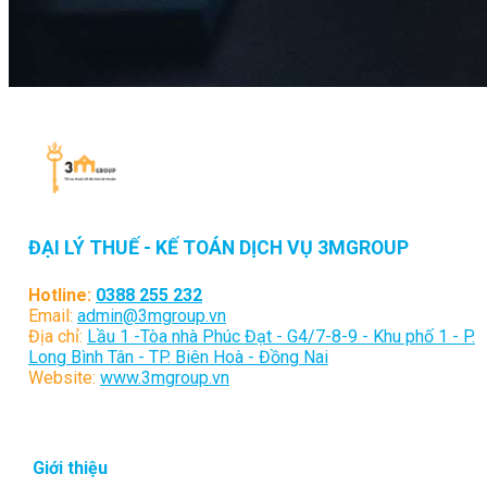
ĐẠI LÝ THUẾ - KẾ TOÁN DỊCH VỤ 3MGROUP
Hotline:
0388 255 232
Email:
admin@3mgroup.vn
Địa chỉ:
Lầu 1 -Tòa nhà Phúc Đạt - G4/7-8-9 - Khu phố 1 - P.
Long Bình Tân - TP. Biên Hoà - Đồng Nai
Website:
www.3mgroup.vn
Giới thiệu