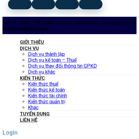
ĐẠI LÝ THUẾ - KẾ TOÁN DỊCH VỤ 3MGROUP | Copyright 2026
©
www.3mgroup.vn
GIỚI THIỆU
DỊCH VỤ
Dịch vụ thành lập
Dịch vụ kế toán – Thuế
Dịch vụ thay đổi thông tin GPKD
Dịch vụ khác
KIẾN THỨC
Kiến thức thuế
Kiến thức kế toán
Kiến thức tài chính
Kiến thức quản trị
Khác
TUYỂN DỤNG
LIÊN HỆ
Login