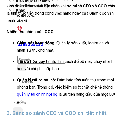
Kiến thức tài chính
Kiến thức quản trị
kinh doanh thực tế. Điểm nhấn khi
so sánh CEO và COO
chín
Khác
là tính thực tiễn trong công việc hàng ngày của Giám đốc vận
TUYỂN DỤNG
hành.
LIÊN HỆ
Nhiệm vụ chính của COO:
Giám sát hoạt động:
Quản lý sản xuất, logistics và
0388255232
nhân sự thường nhật.
Search
Tối ưu hóa quy trình:
Tìm cách để bộ máy chạy nhanh
for:
hơn với chi phí thấp hơn.
Quản lý rủi ro nội bộ:
Đảm bảo tính tuân thủ trong mọi
6/8/2026
phòng ban. Trong đó, việc kiểm soát chặt chẽ hệ thống
quản lý tài chính nội bộ
là ưu tiên hàng đầu của một C
Search
giỏi.
for:
3. Bảng so sánh CEO và COO chi tiết nhất