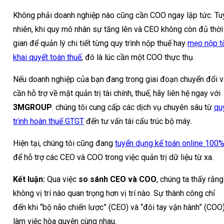
Không phải doanh nghiệp nào cũng cần COO ngay lập tức. Tu
nhiên, khi quy mô nhân sự tăng lên và CEO không còn đủ thời
gian để quản lý chi tiết từng quy trình nộp thuế hay
mẹo nộp t
khai quyết toán thuế
, đó là lúc cần một COO thực thụ.
Nếu doanh nghiệp của bạn đang trong giai đoạn chuyển đổi v
cần hỗ trợ về mặt quản trị tài chính, thuế, hãy liên hệ ngay với
3MGROUP
. chúng tôi cung cấp các dịch vụ chuyên sâu từ
qu
trình hoàn thuế GTGT
đến tư vấn tái cấu trúc bộ máy.
Hiện tại, chúng tôi cũng đang
tuyển dụng kế toán online 100
để hỗ trợ các CEO và COO trong việc quản trị dữ liệu từ xa.
Kết luận:
Qua việc
so sánh CEO và COO
, chúng ta thấy rằng
không vị trí nào quan trọng hơn vị trí nào. Sự thành công chỉ
đến khi “bộ não chiến lược” (CEO) và “đôi tay vận hành” (COO
làm việc hòa quyện cùng nhau.